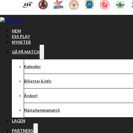
Hoppa till huvudinnehåll
Hoppa till sidfot
HEM
ESS PLAY
NYHETER
GÅ PÅ MATCH
Kalender
Biljetter & info
Årskort
Nästa hemmamatch
I kväll kör Jona
LAGEN
PARTNERS