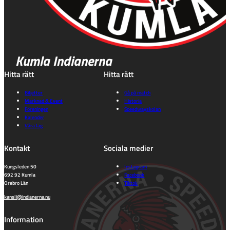
Kumla Indianerna
Hitta rätt
Hitta rätt
Biljetter
Gå på match
Marknad & Event
Historia
Föreningen
Speedwayskolan
Kalender
Våra lag
Kontakt
Sociala medier
Kungsleden 50
Instagram
692 92 Kumla
Facebook
Orebro Län
Tiktok
kansli@indianerna.nu
Information