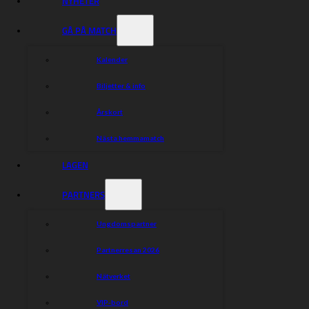
NYHETER
GÅ PÅ MATCH
Kalender
Biljetter & info
Årskort
Nästa hemmamatch
LAGEN
PARTNERS
Ungdomspartner
Partnerresan 2026
Nätverket
VIP-bord