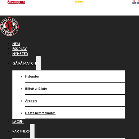
Hoppa till huvudinnehåll
Hoppa till sidfot
HEM
ESS PLAY
NYHETER
GÅ PÅ MATCH
Kalender
Biljetter & info
Årskort
Nästa hemmamatch
Hugo Lundahl
LAGEN
PARTNERS