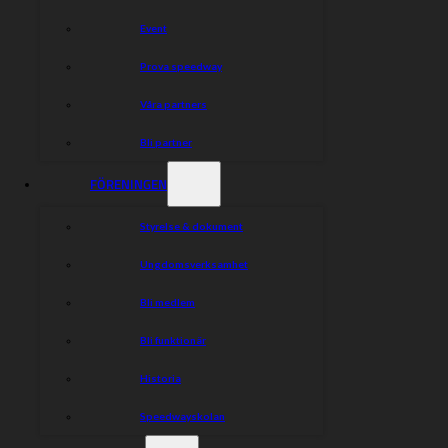
Event
Prova speedway
Våra partners
Bli partner
FÖRENINGEN
Styrelse & dokument
Ungdomsverksamhet
Bli medlem
Bli funktionär
Historia
Speedwayskolan