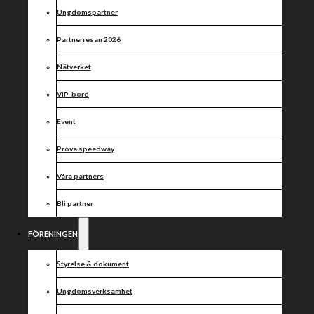
kraschade illa
Ungdomspartner
i gårdagens
Partnerresan 2026
GP-kval –
Nätverket
förmodligen
VIP-bord
borta resten
Event
Prova speedway
av säsongen.
Våra partners
Bli partner
Efter fjolårets skadehelvete kunde det inte bli
FÖRENINGEN
värre….eller? Här är Peter Johansson tankar om
skadeläget i truppen.
Styrelse & dokument
Truppen har tunnats ut rejält inför stundande slutspel,
Ungdomsverksamhet
sedan en tid har det stått klart i att vi letat brett efter en
förare att förstärka en position o laget då Krzysztof