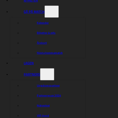
NYHETER
för att få in en ersättare med kvalité i en minst sagt tunn
marknad. Tillsammans gör vi allt vi kan och säsongen är
GÅ PÅ MATCH
långt ifrån över!
Peter Johansson lagledare och sportchef KMSK
Kalender
Biljetter & info
Dela nyheten:
Årskort
Nästa hemmamatch
LAGEN
PARTNERS
Ungdomspartner
Partnerresan 2026
Nätverket
VIP-bord