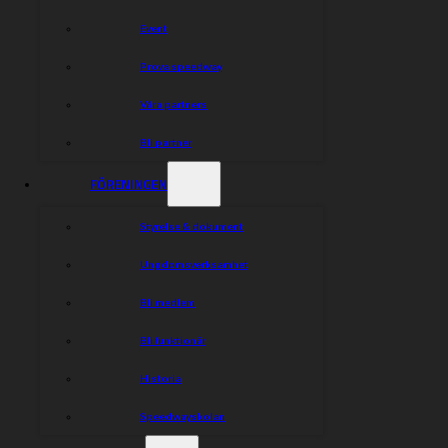
Event
Prova speedway
Våra partners
Bli partner
FÖRENINGEN
Styrelse & dokument
Ungdomsverksamhet
Bli medlem
Bli funktionär
Historia
Speedwayskolan