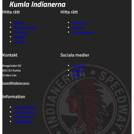
Kumla Indianerna
Hitta rätt
Hitta rätt
Biljetter
Gå på match
Marknad & Event
Historia
Föreningen
Speedwayskolan
Kalender
Våra lag
Kontakt
Sociala medier
Kungsleden 50
Instagram
692 92 Kumla
Facebook
Orebro Län
Tiktok
kansli@indianerna.nu
Information
Dataskyddspolicy
Integritetspolicy
Cookie consent
Tillgänglighet