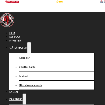
Hoppa till huvudinnehåll
Hoppa till sidfot
HEM
ESS PLAY
NYHETER
GÅ PÅ MATCH
Kalender
Biljetter & info
Årskort
Nästa hemmamatch
Holder
LAGEN
PARTNERS