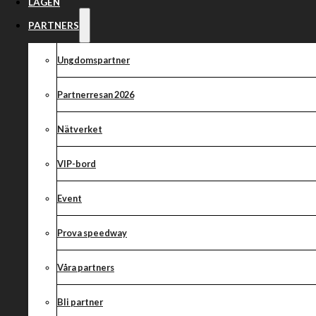
Hemmaseger mo
LAGEN
PARTNERS
Ungdomspartner
Partnerresan 2026
Nätverket
VIP-bord
Event
Prova speedway
Våra partners
Bli partner