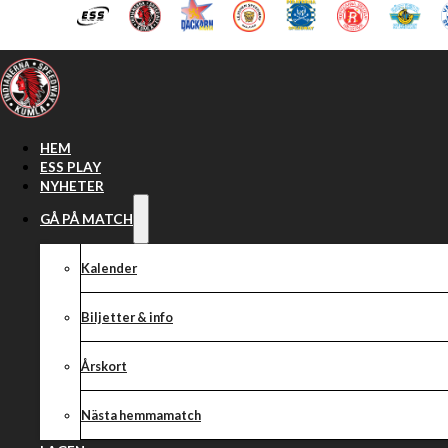
Hoppa till huvudinnehåll
Hoppa till sidfot
HEM
ESS PLAY
NYHETER
GÅ PÅ MATCH
Kalender
Biljetter & info
Årskort
Nästa hemmamatch