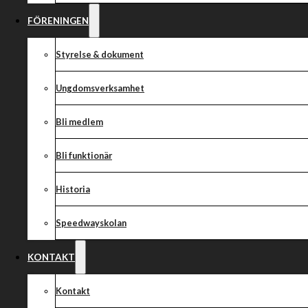
FÖRENINGEN
Styrelse & dokument
Ungdomsverksamhet
Bli medlem
Bli funktionär
Historia
Speedwayskolan
KONTAKT
Kontakt