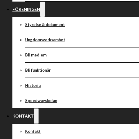
FÖRENINGEN
Styrelse & dokument
Ungdomsverksamhet
Bli medlem
Bli funktionär
Historia
Speedwayskolan
KONTAKT
Kontakt