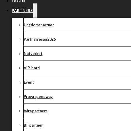
Hemmamatch i
LAGEN
ungdomsserien 
PARTNERS
Ungdomspartner
Partnerresan 2026
Nätverket
VIP-bord
Event
Prova speedway
Våra partners
Bli partner