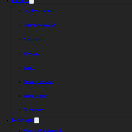
Partners
Dela nyheten:
Ungdomspartner
Partnerresan 2026
Nätverket
VIP-bord
Event
Prova speedway
Våra partners
Bli partner
Föreningen
Styrelse & dokument