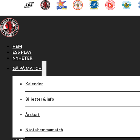
Hoppa till huvudinnehåll
Hoppa till sidfot
HEM
ESS PLAY
NYHETER
GÅ PÅ MATCH
Kalender
Biljetter & info
Årskort
Nästa hemmamatch