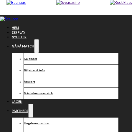
Hoppa till huvudinnehåll
Hoppa till sidfot
HEM
ESS PLAY
NYHETER
GÅ PÅ MATCH
Kalender
Biljetter & info
Årskort
Nästa hemmamatch
LAGEN
Gratis inträde
PARTNERS
– och
Ungdomspartner