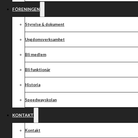
FÖRENINGEN
Styrelse & dokument
Ungdomsverksamhet
Bli medlem
Bli funktionär
Historia
Speedwayskolan
KONTAKT
Kontakt