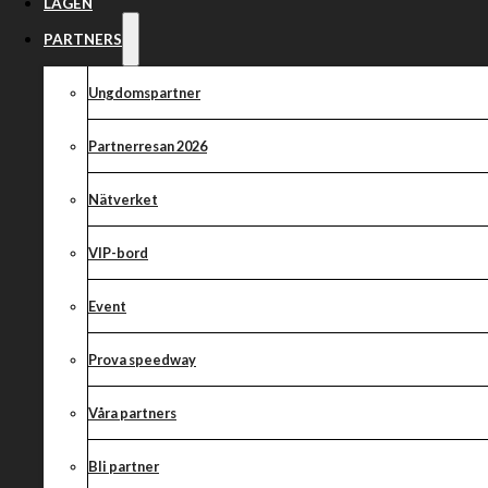
Friday 13th 85c
LAGEN
PARTNERS
Ungdomspartner
Partnerresan 2026
Nätverket
VIP-bord
Event
Prova speedway
Våra partners
Bli partner