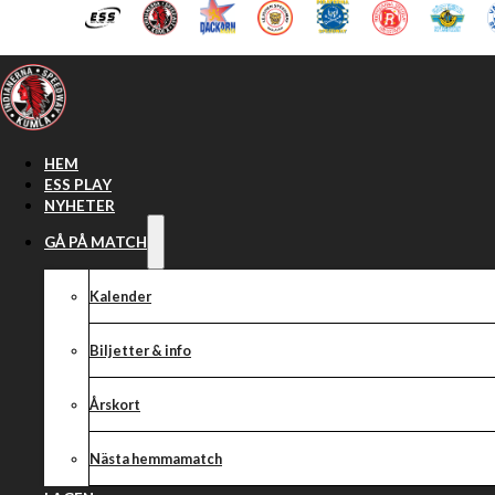
Hoppa till huvudinnehåll
Hoppa till sidfot
HEM
ESS PLAY
NYHETER
GÅ PÅ MATCH
Kalender
Biljetter & info
Årskort
Nästa hemmamatch