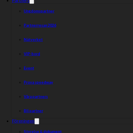
Partners
Ungdomspartner
Partnerresan 2026
Nätverket
VIP-bord
Event
Prova speedway
Våra partners
Bli partner
Föreningen
Styrelse & dokument