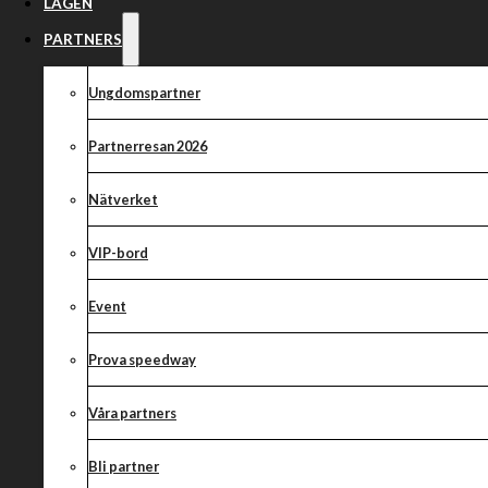
ENGMAN OMVA
LAGEN
SJUNDE ÅRET I
PARTNERS
Ungdomspartner
Partnerresan 2026
Markus Lindegren kliver in i styrelsen medan Markus Engm
Nätverket
för sjunde året i rad.
Rickard Bergström valdes som ordförande för mötet, ett odrama
VIP-bord
följande beslutades: Man tackar Fredrik Törnqvist för sina år i s
Lindegren välkommen in i styrelsen för Kumla MSK. Markus Lin
Event
varit en del av föreningen och under ånga år varit drivande i Indi
supporterförening.
Prova speedway
I övrigt var det ett odramatiskt årsmöte.
Våra partners
Styrelsen 2024:
Bli partner