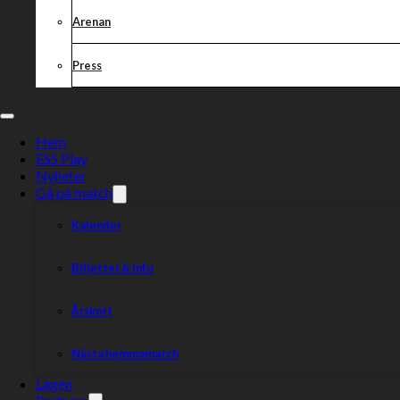
Arenan
Press
Hem
ESS Play
Nyheter
Gå på match
Kalender
Biljetter & info
Årskort
Nästa hemmamatch
Lagen