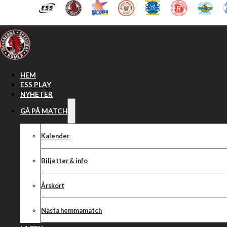
Hoppa till huvudinnehåll
Hoppa till sidfot
HEM
ESS PLAY
NYHETER
GÅ PÅ MATCH
Kalender
Biljetter & info
Årskort
Nästa hemmamatch