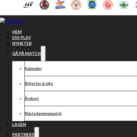
Hoppa till huvudinnehåll
Hoppa till sidfot
HEM
ESS PLAY
NYHETER
GÅ PÅ MATCH
Kalender
Biljetter & info
Årskort
Nästa hemmamatch
LAGEN
PARTNERS