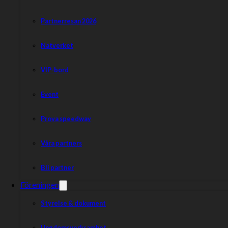
Partnerresan 2026
Nätverket
VIP-bord
Event
Prova speedway
Våra partners
Bli partner
Föreningen
Styrelse & dokument
Ungdomsverksamhet