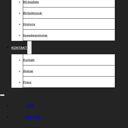
comeback både i allsvenskan och division 1.
Bli medlem
Vi möter ett Dackarna som prickat formtoppen lagom till
Bli funktionär
slutspel och är en oerhört tuff motståndare. Samtidigt
känner vi att vi nu är tillbaka till att vara fullt rustade och
Historia
kommer att göra allt för att skaffa oss ett övertag inför
returen i Målilla om en vecka!
Speedwayskolan
Nu kör vi!!
KONTAKT
Laguppställningar
Indianerna: 1) Niels-Kristian Iversen, 2) Andreas Lyager,
Kontakt
3) Jason Doyle, 4) David Bellego, 5) Max Fricke, 6)
Christoffer Selvin, 7) Jonatan Grahn.
Arenan
Dackarna: 1) Maciej Janowski, 2) Frederik Jakobsen, 3)
Press
Rasmus Jensen, 4) Nicolai Klindt, 5) Brady Kurtz, 6)
Ludvig Lindgren, 7) Jacob Thorssell.
HEM
Dela nyheten:
ESS PLAY