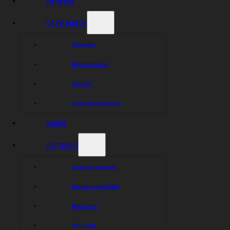
NYHETER
GÅ PÅ MATCH
Kalender
Biljetter & info
Årskort
Nästa hemmamatch
LAGEN
PARTNERS
Ungdomspartner
Partnerresan 2026
Nätverket
VIP-bord