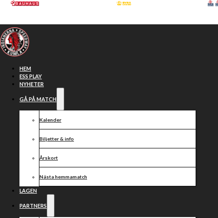
Hoppa till huvudinnehåll
Hoppa till sidfot
HEM
ESS PLAY
NYHETER
GÅ PÅ MATCH
Kalender
Biljetter & info
Årskort
Nästa hemmamatch
Doyle och
LAGEN
PARTNERS