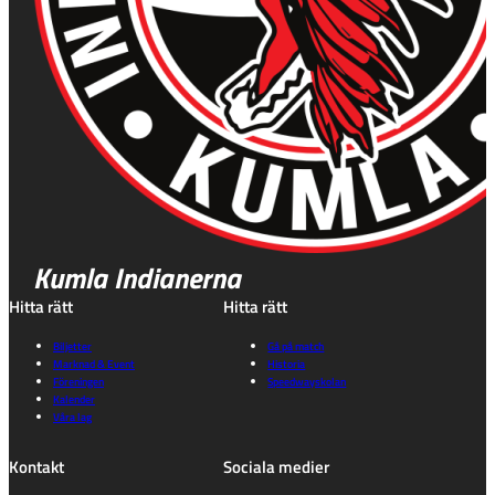
Kumla Indianerna
Hitta rätt
Hitta rätt
Biljetter
Gå på match
Marknad & Event
Historia
Föreningen
Speedwayskolan
Kalender
Våra lag
Kontakt
Sociala medier