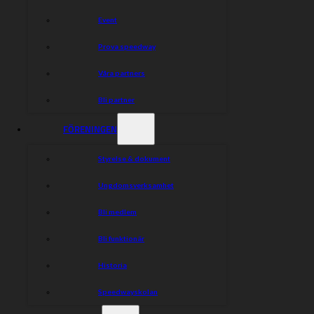
Event
Prova speedway
Våra partners
Bli partner
FÖRENINGEN
Styrelse & dokument
Ungdomsverksamhet
Bli medlem
Bli funktionär
Historia
Speedwayskolan