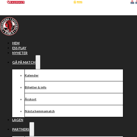
Hoppa till huvudinnehåll
Hoppa till sidfot
HEM
ESS PLAY
NYHETER
GÅ PÅ MATCH
Kalender
Biljetter & info
Årskort
Nästa hemmamatch
Den
LAGEN
PARTNERS