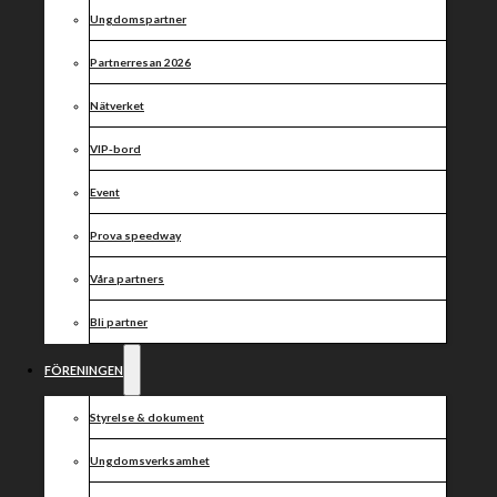
Allsvenska
Ungdomspartner
truppen är
Partnerresan 2026
klar!
Nätverket
VIP-bord
Event
Prova speedway
Våra partners
Idag kan vi meddela att vårt Allsvenska lag är klart.
Ett lag där majoriteten utgörs av våra egna lokala
Bli partner
förare, kryddat med intressanta framtidsnamn.
Jonas Knudsen är en ung dansk talang född 2001,
FÖRENINGEN
förutom en framgångsrik 85cc karriär var han år 2017
den förste att lyfta pokalen som 250cc världsmästare
efter att ha vunnit finalen i Prag på 15 poäng.
Styrelse & dokument
Meningen var att karriären skulle tagit fart på riktigt
Ungdomsverksamhet
under fjolårssäsongen som dock stukades såväl av
rådande pandemi men också av körtelfeber som