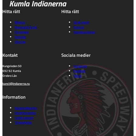
Kumla Indianerna
Hitta rätt
Hitta rätt
Biljetter
Gå på match
Marknad & Event
Historia
Föreningen
Speedwayskolan
Kalender
Våra lag
Kontakt
Sociala medier
Kungsleden 50
Instagram
692 92 Kumla
Facebook
Orebro Län
Tiktok
kansli@indianerna.nu
Information
Dataskyddspolicy
Integritetspolicy
Cookie consent
Tillgänglighet