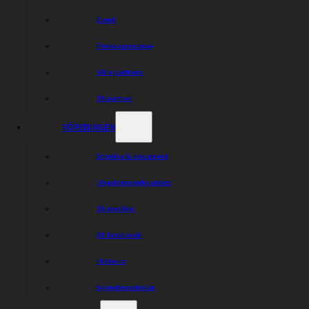
Event
Prova speedway
Våra partners
Bli partner
FÖRENINGEN
Styrelse & dokument
Ungdomsverksamhet
Bli medlem
Bli funktionär
Historia
Speedwayskolan