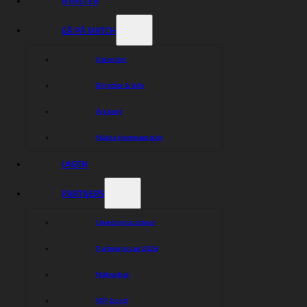
NYHETER
Norbert Krakowiak
GÅ PÅ MATCH
Jonas Knudsen
Matic Ivacic
Kalender
Biljetter & info
Dela nyheten:
Årskort
Nästa hemmamatch
LAGEN
PARTNERS
Ungdomspartner
Partnerresan 2026
Nätverket
VIP-bord