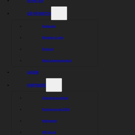
NYHETER
Matic Ivacic
GÅ PÅ MATCH
Dela nyheten:
Kalender
Biljetter & info
Årskort
Nästa hemmamatch
LAGEN
PARTNERS
Ungdomspartner
Partnerresan 2026
Nätverket
VIP-bord