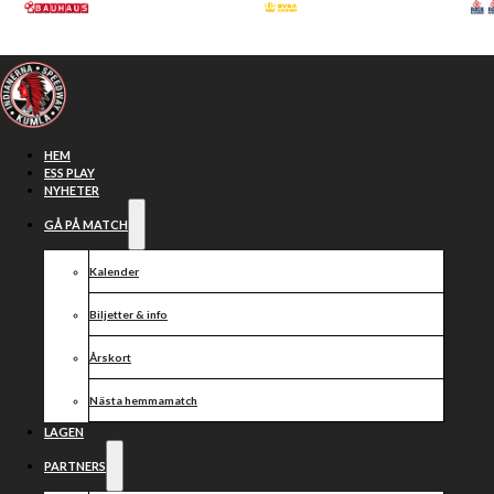
Hoppa till huvudinnehåll
Hoppa till sidfot
HEM
ESS PLAY
NYHETER
GÅ PÅ MATCH
Kalender
Biljetter & info
Årskort
Nästa hemmamatch
Den
LAGEN
PARTNERS