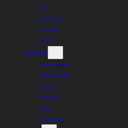
Event
Prova speedway
Våra partners
Bli partner
FÖRENINGEN
Styrelse & dokument
Ungdomsverksamhet
Bli medlem
Bli funktionär
Historia
Speedwayskolan