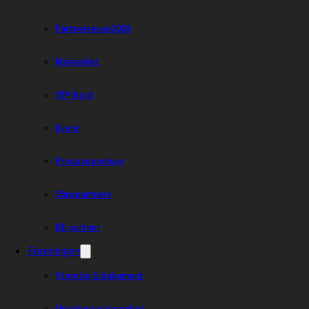
Partnerresan 2026
Nätverket
VIP-bord
Event
Prova speedway
Våra partners
Bli partner
Föreningen
Styrelse & dokument
Ungdomsverksamhet