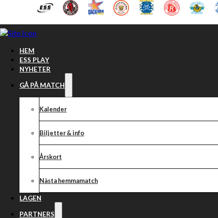
Hoppa till huvudinnehåll
Hoppa till sidfot
HEM
ESS PLAY
NYHETER
GÅ PÅ MATCH
Kalender
Biljetter & info
Årskort
Nästa hemmamatch
Dackarna avgör 
LAGEN
PARTNERS