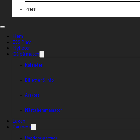
Press
Hem
ESS Play
Nyheter
Gå på match
Kalender
Biljetter & info
Årskort
Nästa hemmamatch
Lagen
Partners
Ungdomspartner