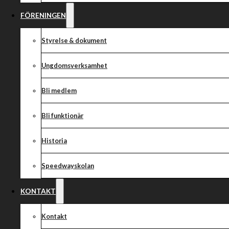
FÖRENINGEN
Styrelse & dokument
Ungdomsverksamhet
Bli medlem
Bli funktionär
Historia
Speedwayskolan
KONTAKT
Kontakt