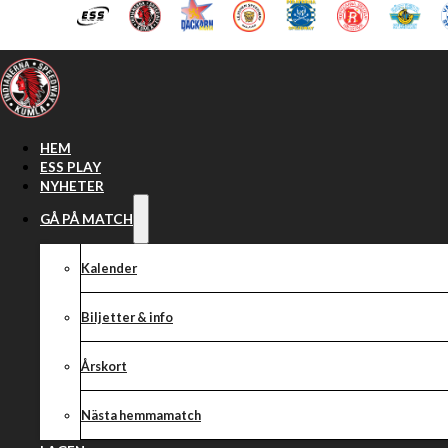
Hoppa till huvudinnehåll
Hoppa till sidfot
HEM
ESS PLAY
NYHETER
GÅ PÅ MATCH
Kalender
Biljetter & info
Årskort
Nästa hemmamatch