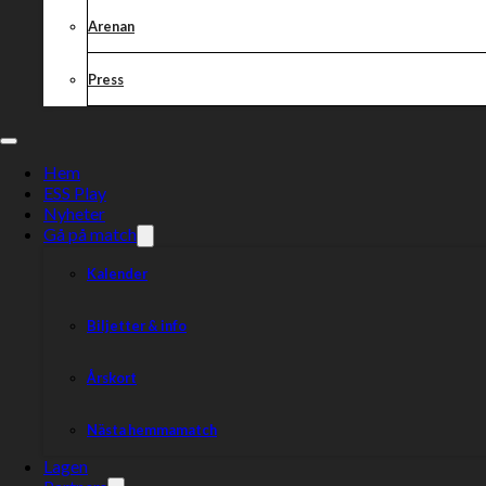
Arenan
Press
Hem
ESS Play
Nyheter
Gå på match
Kalender
Biljetter & info
Årskort
Nästa hemmamatch
Lagen