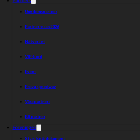
Partners
Ungdomspartner
Partnerresan 2026
Nätverket
VIP-bord
Event
Prova speedway
Våra partners
Bli partner
Föreningen
Styrelse & dokument