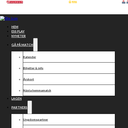
Hoppa till huvudinnehåll
Hoppa till sidfot
HEM
ESS PLAY
NYHETER
GÅ PÅ MATCH
Kalender
Biljetter & info
Årskort
Nästa hemmamatch
LAGEN
Bussresa till
PARTNERS
Ungdomspartner