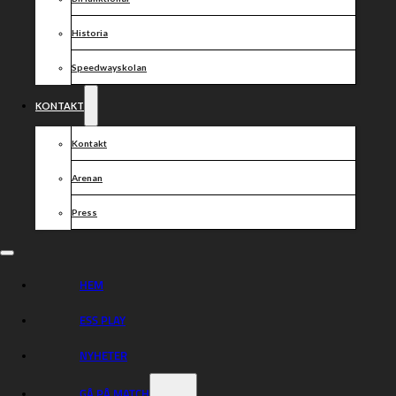
Historia
Speedwayskolan
KONTAKT
Kontakt
Arenan
Press
HEM
ESS PLAY
NYHETER
GÅ PÅ MATCH