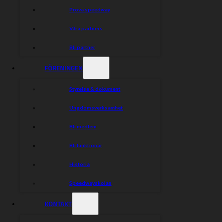
Prova speedway
Våra partners
Bli partner
FÖRENINGEN
Styrelse & dokument
Ungdomsverksamhet
Bli medlem
Bli funktionär
Historia
Speedwayskolan
KONTAKT