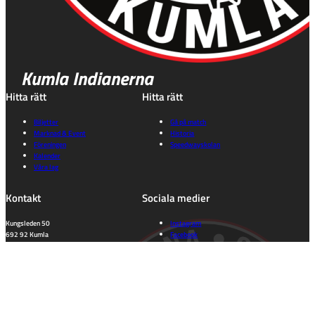
Kumla Indianerna
Hitta rätt
Hitta rätt
Biljetter
Gå på match
Marknad & Event
Historia
Föreningen
Speedwayskolan
Kalender
Våra lag
Kontakt
Sociala medier
Kungsleden 50
Instagram
692 92 Kumla
Facebook
Orebro Län
Tiktok
kansli@indianerna.nu
Information