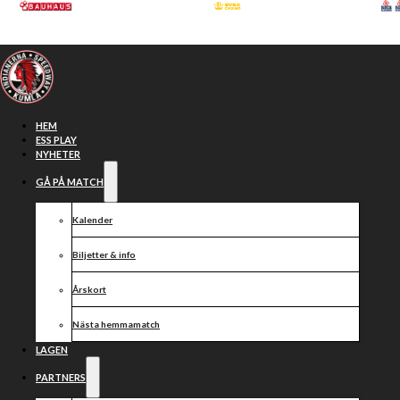
Hoppa till huvudinnehåll
Hoppa till sidfot
HEM
ESS PLAY
NYHETER
GÅ PÅ MATCH
Kalender
Biljetter & info
Årskort
Nästa hemmamatch
Årsfest 23
LAGEN
PARTNERS