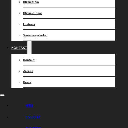
Bli medlem
Bli funktionär
Historia
Speedwayskolan
KONTAKT
Kontakt
Arenan
Press
HEM
ESS PLAY