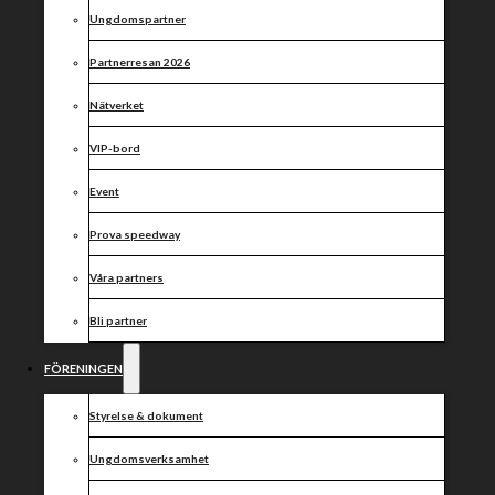
november!
Ungdomspartner
Partnerresan 2026
Nätverket
VIP-bord
Event
Prova speedway
Våra partners
Bli partner
FÖRENINGEN
Styrelse & dokument
Ungdomsverksamhet