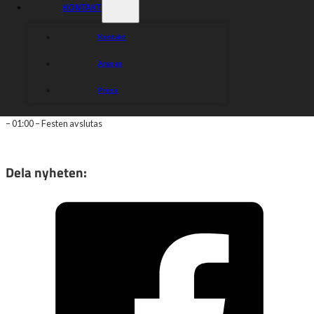
KONTAKT
**Övriga frågor:** Ring eller skicka e-mail till kansliet:
Tel 0582-13690 e-mail kansli@indianerna.nu
Kontakt
**SCHEMA**
Arenan
– 18:00 – Insläpp / biljettköp & mingel
– 18:45 – Middag
Press
– 19:45 – Prisutdelning och intervjuer
– 21:00 – Dans
– 01:00 – Festen avslutas
Dela nyheten: