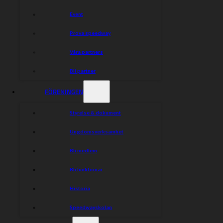
Är du inte redan medlem så finner du information om
hur du blir medlem på:
Event
[https://www.indianerna.nu/foreningen/bli-medlem]
(http://) . Biljetter måste bokas senast den 19 november.
Prova speedway
Bokningen registreras i samband med att betalning är
inkommen.
Våra partners
**INFO**
Bli partner
**Datum:** 23 november
FÖRENINGEN
**Tid:** 18:00
Styrelse & dokument
**Plats:** Folkets Hus Kumla
**Biljettpris Medlemmar och funktionärer:** 220 SEK
Ungdomsverksamhet
**Biljettpris respektive:** 250 SEK
Bli medlem
**Biljettpris Guldmedlem:** 100 SEK
Bli funktionär
**Detta ingår:** Varm- och efterrätt samt dryck till
maten.
Historia
**Boka biljett:** Swisha till nr: 123 541 1384 samt skicka
Speedwayskolan
ett e-mail innehållande ditt/era namn och
telefonnummer till kansli@indianerna.nu