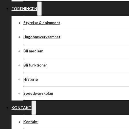
FÖRENINGEN
Styrelse & dokument
Ungdomsverksamhet
Bli medlem
Bli funktionär
Historia
Speedwayskolan
KONTAKT
Kontakt