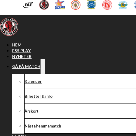
Hoppa till huvudinnehåll
Hoppa till sidfot
HEM
ESS PLAY
NYHETER
GÅ PÅ MATCH
Kalender
Biljetter & info
Årskort
Nästa hemmamatch