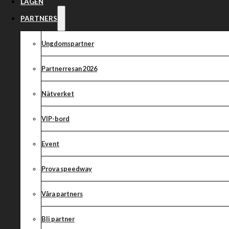
Arbetsdag 4 apr
LAGEN
PARTNERS
Ungdomspartner
Partnerresan 2026
Nätverket
VIP-bord
Event
Prova speedway
Våra partners
Bli partner